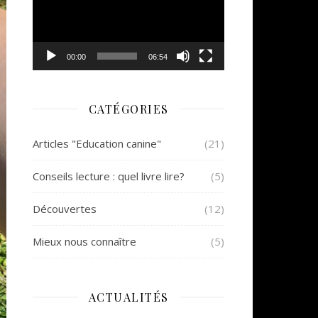
00:00
06:54
CATÉGORIES
Articles "Education canine"
(21)
Conseils lecture : quel livre lire?
(5)
Découvertes
(12)
Mieux nous connaître
(5)
ACTUALITÉS