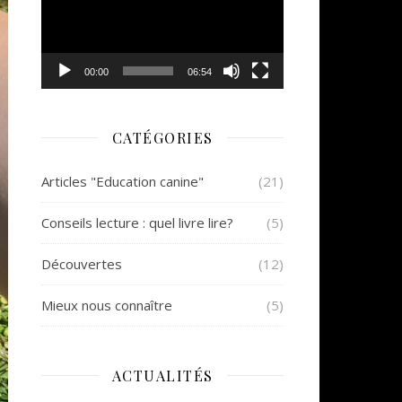
00:00
06:54
CATÉGORIES
Articles "Education canine"
(21)
Conseils lecture : quel livre lire?
(5)
Découvertes
(12)
Mieux nous connaître
(5)
ACTUALITÉS